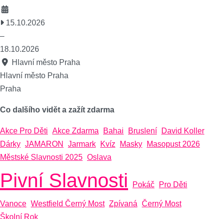
15.10.2026
–
18.10.2026
Hlavní město Praha
Hlavní město Praha
Praha
Co dalšího vidět a zažít zdarma
Akce Pro Děti
Akce Zdarma
Bahai
Bruslení
David Koller
Dárky
JAMARON
Jarmark
Kvíz
Masky
Masopust 2026
Městské Slavnosti 2025
Oslava
Pivní Slavnosti
Pokáč
Pro Děti
Vanoce
Westfield Černý Most
Zpívaná
Černý Most
Školní Rok