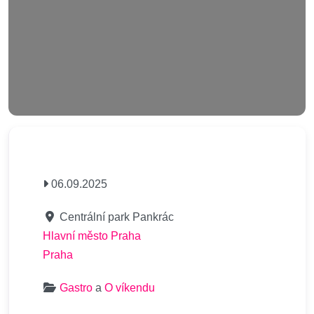
06.09.2025
Centrální park Pankrác
Hlavní město Praha
Praha
Gastro
a
O víkendu