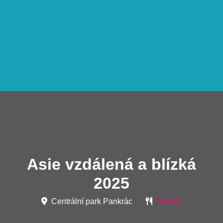
Asie vzdálená a blízká
2025
Centrální park Pankrác
Gastro