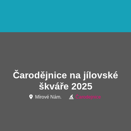
Čarodějnice na jílovské
škváře 2025
Mírové Nám.
Čarodejnice