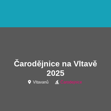
Čarodějnice na Vltavě
2025
Vltavanů
Čarodejnice