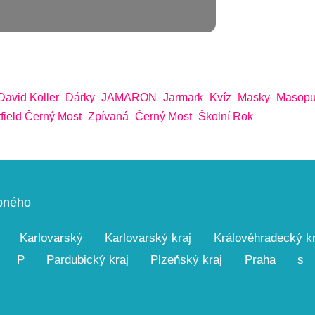
David Koller
Dárky
JAMARON
Jarmark
Kvíz
Masky
Masopu
field Černý Most
Zpívaná
Černý Most
Školní Rok
upného
Karlovarský
Karlovarský kraj
Královéhradecký kr
P
Pardubický kraj
Plzeňský kraj
Praha
s