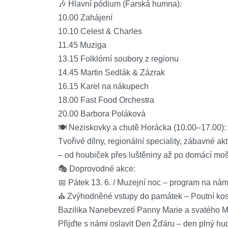
🎶 Hlavní pódium (Farská humna):
10.00 Zahájení
10.10 Celest & Charles
11.45 Muziga
13.15 Folklórní soubory z regionu
14.45 Martin Sedlák & Zázrak
16.15 Karel na nákupech
18.00 Fast Food Orchestra
20.00 Barbora Poláková
🍽 Neziskovky a chutě Horácka (10.00–17.00):
Tvořivé dílny, regionální speciality, zábavné akt
– od houbiček přes luštěniny až po domácí mošt
🎭 Doprovodné akce:
📅 Pátek 13. 6. / Muzejní noc – program na ná
⛪ Zvýhodněné vstupy do památek – Poutní kos
Bazilika Nanebevzetí Panny Marie a svatého M
Přijďte s námi oslavit Den Žďáru – den plný hudb