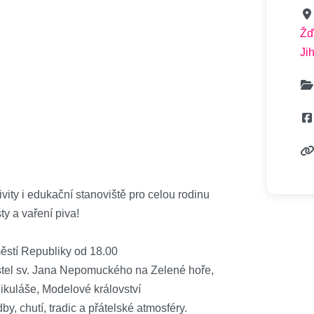
Žď
Ji
ivity i edukační stanoviště pro celou rodinu
y a vaření piva!
městí Republiky od 18.00
tel sv. Jana Nepomuckého na Zelené hoře,
ikuláše, Modelové království
y, chutí, tradic a přátelské atmosféry.