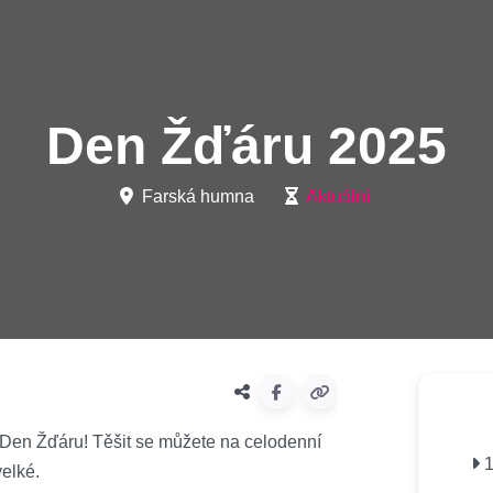
Den Žďáru 2025
Farská humna
Aktuální
 Den Žďáru! Těšit se můžete na celodenní
1
velké.