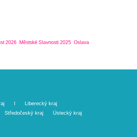
st 2026
Městské Slavnosti 2025
Oslava
aj
l
Liberecký kraj
Středočeský kraj
Ústecký kraj