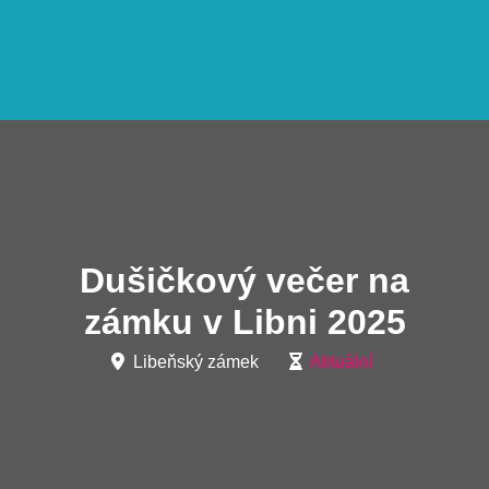
Dušičkový večer na
zámku v Libni 2025
Libeňský zámek
Aktuální