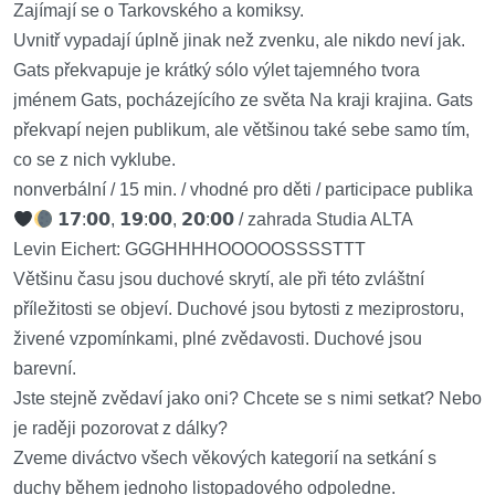
Zajímají se o Tarkovského a komiksy.
Uvnitř vypadají úplně jinak než zvenku, ale nikdo neví jak.
Gats překvapuje je krátký sólo výlet tajemného tvora
jménem Gats, pocházejícího ze světa Na kraji krajina. Gats
překvapí nejen publikum, ale většinou také sebe samo tím,
co se z nich vyklube.
nonverbální / 15 min. / vhodné pro děti / participace publika
𝟭𝟳:𝟬𝟬, 𝟭𝟵:𝟬𝟬, 𝟮𝟬:𝟬𝟬 / zahrada Studia ALTA
Levin Eichert: GGGHHHHOOOOOSSSSTTT
Většinu času jsou duchové skrytí, ale při této zvláštní
příležitosti se objeví. Duchové jsou bytosti z meziprostoru,
živené vzpomínkami, plné zvědavosti. Duchové jsou
barevní.
Jste stejně zvědaví jako oni? Chcete se s nimi setkat? Nebo
je raději pozorovat z dálky?
Zveme diváctvo všech věkových kategorií na setkání s
duchy během jednoho listopadového odpoledne.