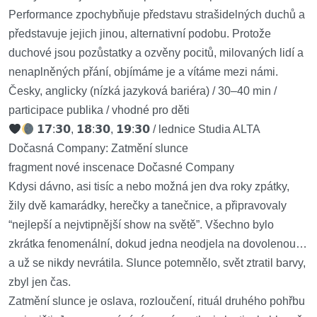
Performance zpochybňuje představu strašidelných duchů a
představuje jejich jinou, alternativní podobu. Protože
duchové jsou pozůstatky a ozvěny pocitů, milovaných lidí a
nenaplněných přání, objímáme je a vítáme mezi námi.
Česky, anglicky (nízká jazyková bariéra) / 30–40 min /
participace publika / vhodné pro děti
𝟭𝟳:𝟯𝟬, 𝟭𝟴:𝟯𝟬, 𝟭𝟵:𝟯𝟬 / lednice Studia ALTA
Dočasná Company: Zatmění slunce
fragment nové inscenace Dočasné Company
Kdysi dávno, asi tisíc a nebo možná jen dva roky zpátky,
žily dvě kamarádky, herečky a tanečnice, a připravovaly
“nejlepší a nejvtipnější show na světě”. Všechno bylo
zkrátka fenomenální, dokud jedna neodjela na dovolenou…
a už se nikdy nevrátila. Slunce potemnělo, svět ztratil barvy,
zbyl jen čas.
Zatmění slunce je oslava, rozloučení, rituál druhého pohřbu