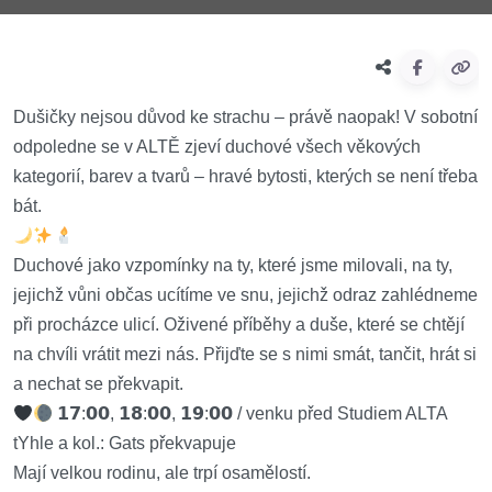
Dušičky nejsou důvod ke strachu – právě naopak! V sobotní
odpoledne se v ALTĚ zjeví duchové všech věkových
kategorií, barev a tvarů – hravé bytosti, kterých se není třeba
bát.
Duchové jako vzpomínky na ty, které jsme milovali, na ty,
jejichž vůni občas ucítíme ve snu, jejichž odraz zahlédneme
při procházce ulicí. Oživené příběhy a duše, které se chtějí
na chvíli vrátit mezi nás. Přijďte se s nimi smát, tančit, hrát si
a nechat se překvapit.
𝟭𝟳:𝟬𝟬, 𝟭𝟴:𝟬𝟬, 𝟭𝟵:𝟬𝟬 / venku před Studiem ALTA
tYhle a kol.: Gats překvapuje
Mají velkou rodinu, ale trpí osamělostí.