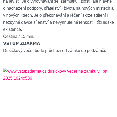
na jevišti. Je o vyrovnávání se, zármutku i zlosti, ale hlavně
o nacházení podpory, přátelství i života na nových místech a
v nových lidech. Je o překonávání a léčení skrze sdílení i
nezbytné dávce šílenství a nevyhnutelné lehkosti i tíži lidské
existence.
Čeština / 15 min.
𝗩𝗦𝗧𝗨𝗣 𝗭𝗗𝗔𝗥𝗠𝗔
Dušičkový večer bude průchozí od zámku do podzámčí.