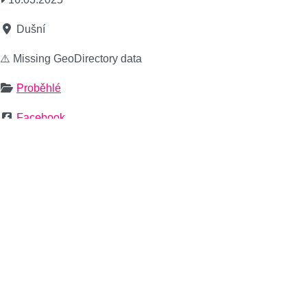
Dušní
⚠️ Missing GeoDirectory data
Proběhlé
Facebook
Web
Co dalšího vidět a zažít zdarma
Akce Pro Děti
Akce Zdarma
Bahai
Bruslení
David Koller
Dá
Vanoce
Westfield Černý Most
Zpívaná
Černý Most
Školní R
co všechno můžete vidět a zažít bez vstupného