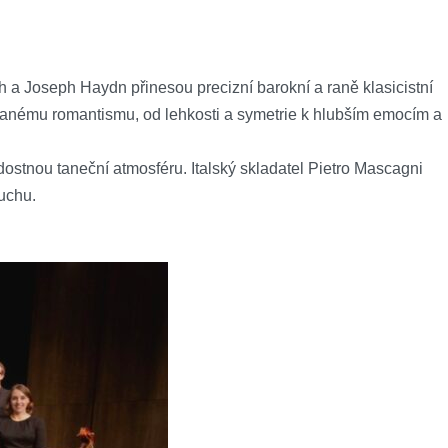
a Joseph Haydn přinesou precizní barokní a raně klasicistní
 ranému romantismu, od lehkosti a symetrie k hlubším emocím a
ostnou taneční atmosféru. Italský skladatel Pietro Mascagni
uchu.