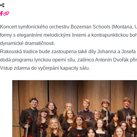
Koncert symfonického orchestru Bozeman Schools (Montana, USA)
formy s elegantními melodickými liniemi a kontrapunktickou bo
dynamické dramatičnosti.
Rakouská tradice bude zastoupena také díly Johanna a Josefa S
dodá programu lyrickou operní sílu, zatímco Antonín Dvořák p
Vstup zdarma do vyčerpání kapacity sálu.