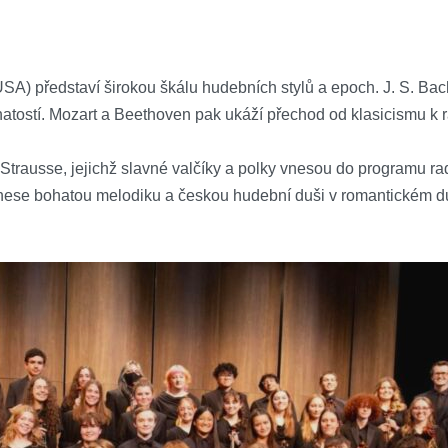
 představí širokou škálu hudebních stylů a epoch. J. S. Bach 
hatostí. Mozart a Beethoven pak ukáží přechod od klasicismu k
trausse, jejichž slavné valčíky a polky vnesou do programu rad
řinese bohatou melodiku a českou hudební duši v romantickém d