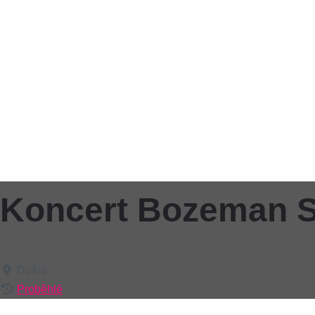
Koncert Bozeman S
Dušní
Proběhlé