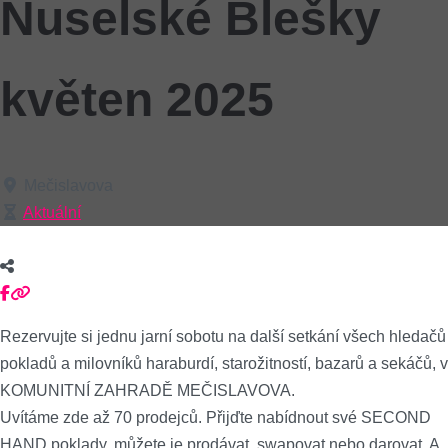
Nuselské Blešky
květen 2025
Mečislavova
Aktuální
Rezervujte si jednu jarní sobotu na další setkání všech hledačů
pokladů a milovníků haraburdí, starožitností, bazarů a sekáčů, v
KOMUNITNÍ ZAHRADĚ MEČISLAVOVA.
Uvítáme zde až 70 prodejců. Přijďte nabídnout své SECOND
HAND poklady, můžete je prodávat, swapovat nebo darovat. A