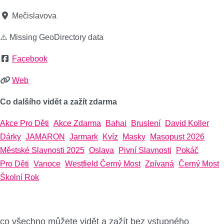
Mečislavova
⚠️ Missing GeoDirectory data
Facebook
Web
Co dalšího vidět a zažít zdarma
Akce Pro Děti
Akce Zdarma
Bahai
Bruslení
David Koller
Dárky
JAMARON
Jarmark
Kvíz
Masky
Masopust 2026
Městské Slavnosti 2025
Oslava
Pivní Slavnosti
Pokáč
Pro Děti
Vanoce
Westfield Černý Most
Zpívaná
Černý Most
Školní Rok
co všechno můžete vidět a zažít bez vstupného