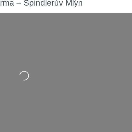
rma – Špindlerův Mlýn
Nahrávání….