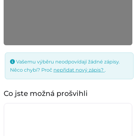
Vašemu výběru neodpovídají žádné zápisy.
Něco chybí? Proč
nepřidat nový zápis?
.
Co jste možná prošvihli