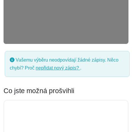
Vašemu výběru neodpovídají žádné zápisy. Něco
chybí? Proč
nepřidat nový zápis?
.
Co jste možná prošvihli