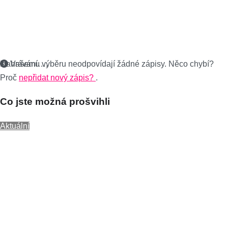
Nahrávání….
Vašemu výběru neodpovídají žádné zápisy. Něco chybí?
Proč
nepřidat nový zápis?
.
Co jste možná prošvihli
Aktuální