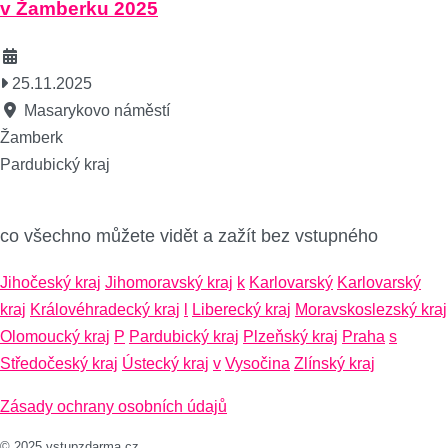
v Žamberku 2025
25.11.2025
Masarykovo náměstí
Žamberk
Pardubický kraj
co všechno můžete vidět a zažít bez vstupného
Jihočeský kraj
Jihomoravský kraj
k
Karlovarský
Karlovarský
kraj
Královéhradecký kraj
l
Liberecký kraj
Moravskoslezský kraj
Olomoucký kraj
P
Pardubický kraj
Plzeňský kraj
Praha
s
Středočeský kraj
Ústecký kraj
v
Vysočina
Zlínský kraj
Zásady ochrany osobních údajů
© 2025 vstupzdarma.cz