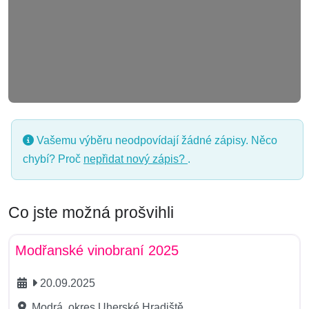
Vašemu výběru neodpovídají žádné zápisy. Něco
chybí? Proč
nepřidat nový zápis?
.
Co jste možná prošvihli
Gastro
Modřanské vinobraní 2025
20.09.2025
Modrá, okres Uherské Hradiště