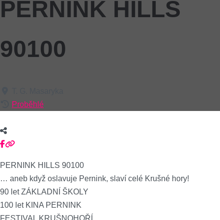
PERNINK HILLS
90100
T. G. Masaryka
Proběhlé
PERNINK HILLS 90100
… aneb když oslavuje Pernink, slaví celé Krušné hory!
90 let ZÁKLADNÍ ŠKOLY
100 let KINA PERNINK
FESTIVAL KRUŠNOHOŘÍ