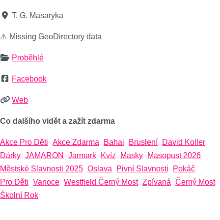
T. G. Masaryka
⚠️ Missing GeoDirectory data
Proběhlé
Facebook
Web
Co dalšího vidět a zažít zdarma
Akce Pro Děti
Akce Zdarma
Bahai
Bruslení
David Koller
Dárky
JAMARON
Jarmark
Kvíz
Masky
Masopust 2026
Městské Slavnosti 2025
Oslava
Pivní Slavnosti
Pokáč
Pro Děti
Vanoce
Westfield Černý Most
Zpívaná
Černý Most
Školní Rok