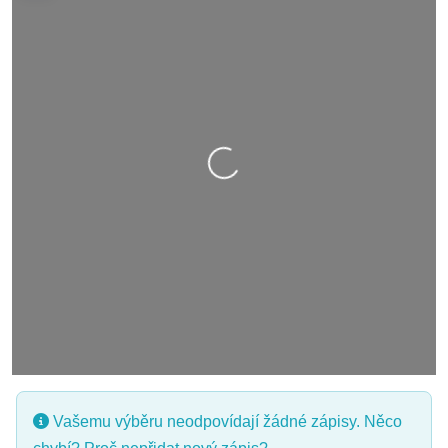
Nahrávání….
Vašemu výběru neodpovídají žádné zápisy. Něco