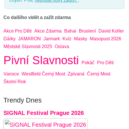
chybí? Proč
nepřidat nový zápis?
.
Co dalšího vidět a zažít zdarma
Akce Pro Děti
Akce Zdarma
Bahai
Bruslení
David Koller
Dárky
JAMARON
Jarmark
Kvíz
Masky
Masopust 2026
Městské Slavnosti 2025
Oslava
Pivní Slavnosti
Pokáč
Pro Děti
Vanoce
Westfield Černý Most
Zpívaná
Černý Most
Školní Rok
Trendy Dnes
SIGNAL Festival Prague 2026