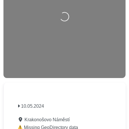
Nahrávání….
10.05.2024
Krakonošovo Náměstí
Missing GeoDirectory data