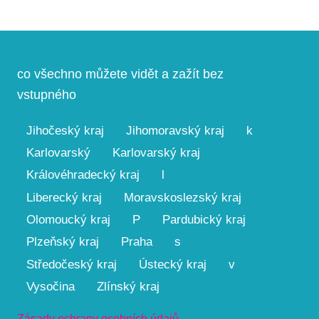
co všechno můžete vidět a zažít bez
vstupného
Jihočeský kraj
Jihomoravský kraj
k
Karlovarský
Karlovarský kraj
Královéhradecký kraj
l
Liberecký kraj
Moravskoslezský kraj
Olomoucký kraj
P
Pardubický kraj
Plzeňský kraj
Praha
s
Středočeský kraj
Ústecký kraj
v
Vysočina
Zlínský kraj
Zásady ochrany osobních údajů