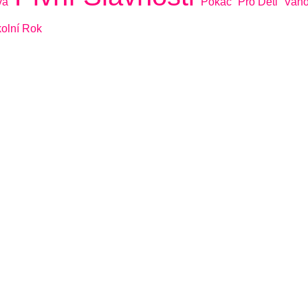
va
Pokáč
Pro Děti
Van
olní Rok