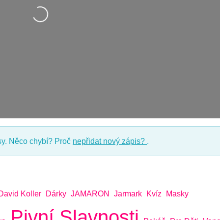
Nahrávání….
y. Něco chybí? Proč
nepřidat nový zápis?
.
David Koller
Dárky
JAMARON
Jarmark
Kvíz
Masky
Pivní Slavnosti