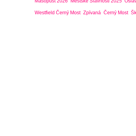
Masopust 2026
Městské Slavnosti 2025
Osla
Westfield Černý Most
Zpívaná
Černý Most
Šk