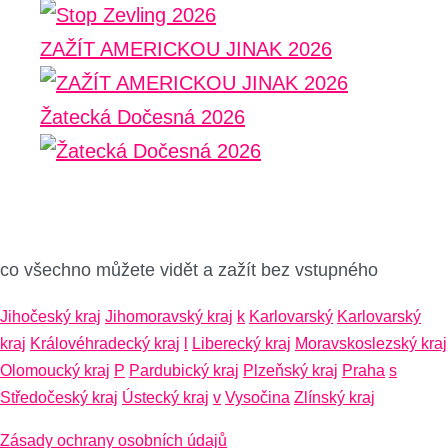
ZAŽÍT AMERICKOU JINAK 2026
Žatecká Dočesná 2026
co všechno můžete vidět a zažít bez vstupného
Jihočeský kraj
Jihomoravský kraj
k
Karlovarský
Karlovarský
kraj
Královéhradecký kraj
l
Liberecký kraj
Moravskoslezský kraj
Olomoucký kraj
P
Pardubický kraj
Plzeňský kraj
Praha
s
Středočeský kraj
Ústecký kraj
v
Vysočina
Zlínský kraj
Zásady ochrany osobních údajů