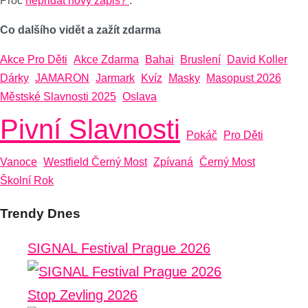
Proč
nepřidat nový zápis?
.
Co dalšího vidět a zažít zdarma
Akce Pro Děti
Akce Zdarma
Bahai
Bruslení
David Koller
Dárky
JAMARON
Jarmark
Kvíz
Masky
Masopust 2026
Městské Slavnosti 2025
Oslava
Pivní Slavnosti
Pokáč
Pro Děti
Vanoce
Westfield Černý Most
Zpívaná
Černý Most
Školní Rok
Trendy Dnes
SIGNAL Festival Prague 2026
Stop Zevling 2026