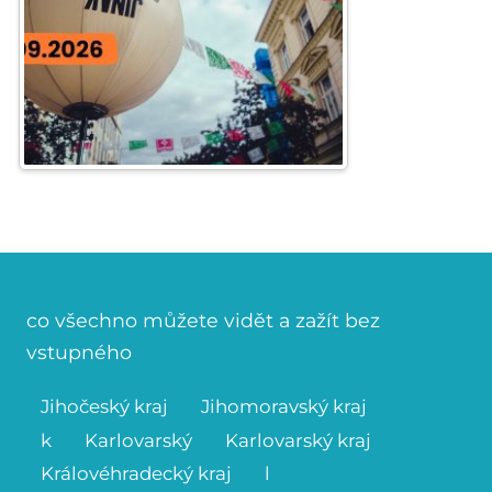
co všechno můžete vidět a zažít bez
vstupného
Jihočeský kraj
Jihomoravský kraj
k
Karlovarský
Karlovarský kraj
Královéhradecký kraj
l