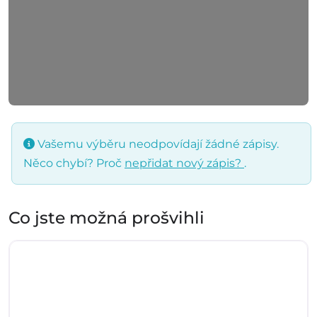
Vašemu výběru neodpovídají žádné zápisy.
Něco chybí? Proč
nepřidat nový zápis?
.
Co jste možná prošvihli