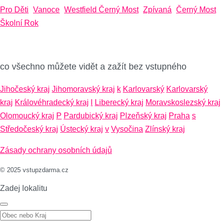
Pro Děti
Vanoce
Westfield Černý Most
Zpívaná
Černý Most
Školní Rok
co všechno můžete vidět a zažít bez vstupného
Jihočeský kraj
Jihomoravský kraj
k
Karlovarský
Karlovarský
kraj
Královéhradecký kraj
l
Liberecký kraj
Moravskoslezský kraj
Olomoucký kraj
P
Pardubický kraj
Plzeňský kraj
Praha
s
Středočeský kraj
Ústecký kraj
v
Vysočina
Zlínský kraj
Zásady ochrany osobních údajů
© 2025 vstupzdarma.cz
Zadej lokalitu
Zadej lokalitu