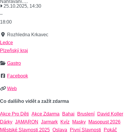
Nahrávání….
25.10.2025, 14:30
–
18:00
Rozhledna Krkavec
Ledce
Plzeňský kraj
Gastro
Facebook
Web
Co dalšího vidět a zažít zdarma
Akce Pro Děti
Akce Zdarma
Bahai
Bruslení
David Koller
Dárky
JAMARON
Jarmark
Kvíz
Masky
Masopust 2026
Městské Slavnosti 2025
Oslava
Pivní Slavnosti
Pokáč