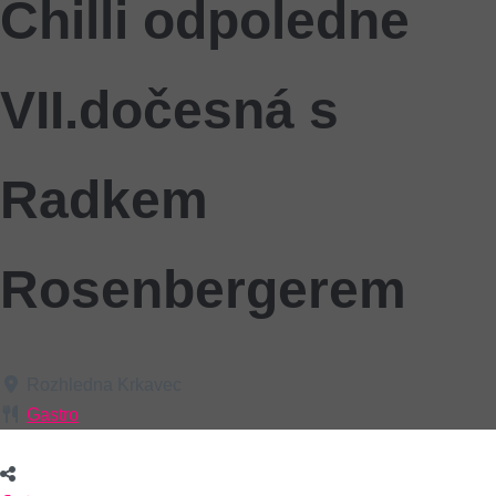
Chilli odpoledne
VII.dočesná s
Radkem
Rosenbergerem
Rozhledna Krkavec
Gastro