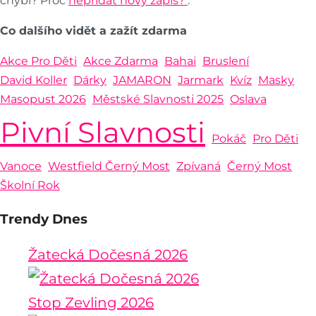
chybí? Proč
nepřidat nový zápis?
.
Co dalšího vidět a zažít zdarma
Akce Pro Děti
Akce Zdarma
Bahai
Bruslení
David Koller
Dárky
JAMARON
Jarmark
Kvíz
Masky
Masopust 2026
Městské Slavnosti 2025
Oslava
Pivní Slavnosti
Pokáč
Pro Děti
Vanoce
Westfield Černý Most
Zpívaná
Černý Most
Školní Rok
Trendy Dnes
Žatecká Dočesná 2026
Stop Zevling 2026