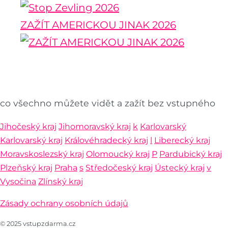
ZAŽÍT AMERICKOU JINAK 2026
co všechno můžete vidět a zažít bez vstupného
Jihočeský kraj
Jihomoravský kraj
k
Karlovarský
Karlovarský kraj
Královéhradecký kraj
l
Liberecký kraj
Moravskoslezský kraj
Olomoucký kraj
P
Pardubický kraj
Plzeňský kraj
Praha
s
Středočeský kraj
Ústecký kraj
v
Vysočina
Zlínský kraj
Zásady ochrany osobních údajů
© 2025 vstupzdarma.cz