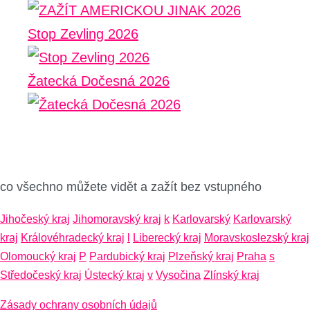
Stop Zevling 2026
Žatecká Dočesná 2026
co všechno můžete vidět a zažít bez vstupného
Jihočeský kraj
Jihomoravský kraj
k
Karlovarský
Karlovarský
kraj
Královéhradecký kraj
l
Liberecký kraj
Moravskoslezský kraj
Olomoucký kraj
P
Pardubický kraj
Plzeňský kraj
Praha
s
Středočeský kraj
Ústecký kraj
v
Vysočina
Zlínský kraj
Zásady ochrany osobních údajů