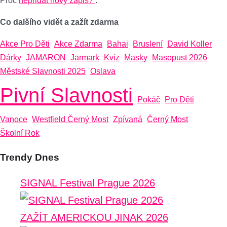
Proč
nepřidat nový zápis?
.
Co dalšího vidět a zažít zdarma
Akce Pro Děti
Akce Zdarma
Bahai
Bruslení
David Koller
Dárky
JAMARON
Jarmark
Kvíz
Masky
Masopust 2026
Městské Slavnosti 2025
Oslava
Pivní Slavnosti
Pokáč
Pro Děti
Vanoce
Westfield Černý Most
Zpívaná
Černý Most
Školní Rok
Trendy Dnes
SIGNAL Festival Prague 2026
ZAŽÍT AMERICKOU JINAK 2026