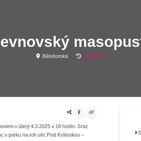
řevnovský masopus
Bělohorská
Proběhlé
ovem v úterý 4.3.2025 v 16 hodin. Sraz
0
c v parku na roh ulic Pod Královkou –