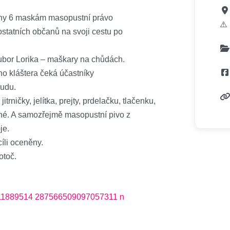
ahy 6 maskám masopustní právo
⚠️
ostatních občanů na svoji cestu po
soubor Lorika – maškary na chůdách.
o kláštera čeká účastníky
sudu.
trničky, jelítka, prejty, prdelačku, tlačenku,
jiné. A samozřejmě masopustní pivo z
je.
íli oceněny.
otoč.