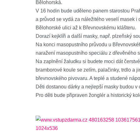
Bělohorská.
V 16 hodin bude uděleno panem starostou Pr
a průvod se vydá za náležitého veselí masek i 
Bělohorské ulici až k Břevnovskému klášteru.
Dorazí kejklíři a další masky, např. plzeňský 
Na konci masopustního průvodu u Břevnovskéh
naražení masopustního speciálu z dřevěného 
Na zaplnění žaludku si budete moci dát čerstvé ji
bramborové koule se zelím, palačinky, trdlo a 
břevnovského pivovaru. A teplé a studené nápo
Děti dostanou dárky a nejlepší masky budou v c
Pro děti bude připraven žonglér a historický kol