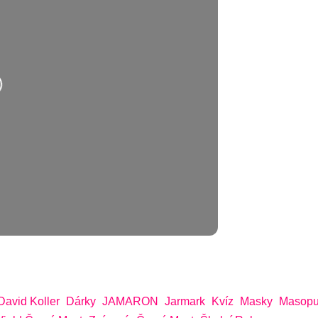
hrávání….
David Koller
Dárky
JAMARON
Jarmark
Kvíz
Masky
Masopu