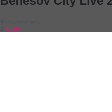
Benešov City Live 
Masarykovo náměstí
Aktuální