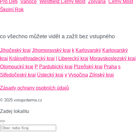
Pro Děti
Vanoce
Westfield Černý Most
Zpívaná
Černý Most
Školní Rok
co všechno můžete vidět a zažít bez vstupného
Jihočeský kraj
Jihomoravský kraj
k
Karlovarský
Karlovarský
kraj
Královéhradecký kraj
l
Liberecký kraj
Moravskoslezský kraj
Olomoucký kraj
P
Pardubický kraj
Plzeňský kraj
Praha
s
Středočeský kraj
Ústecký kraj
v
Vysočina
Zlínský kraj
Zásady ochrany osobních údajů
© 2025 vstupzdarma.cz
Zadej lokalitu
Zadej lokalitu