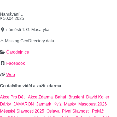
Nahrávání….
30.04.2025
náměstí T. G. Masaryka
⚠️ Missing GeoDirectory data
Čarodejnice
Facebook
Web
Co dalšího vidět a zažít zdarma
Akce Pro Děti
Akce Zdarma
Bahai
Bruslení
David Koller
Dárky
JAMARON
Jarmark
Kvíz
Masky
Masopust 2026
Městské Slavnosti 2025
Oslava
Pivní Slavnosti
Pokáč