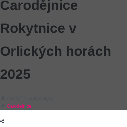
Čarodějnice
Rokytnice v
Orlických horách
2025
náměstí T. G. Masaryka
Čarodejnice