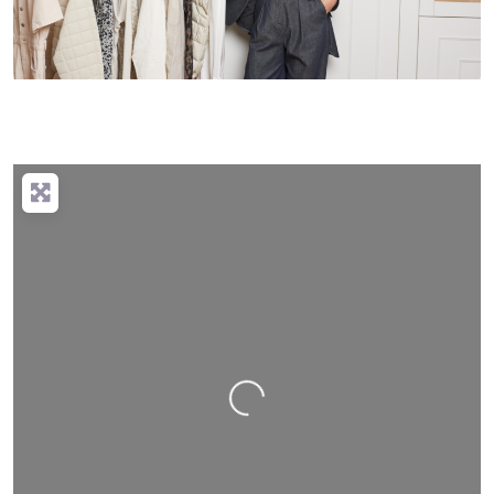
Nahrávání….