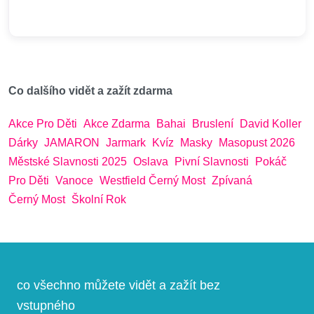
Co dalšího vidět a zažít zdarma
Akce Pro Děti
Akce Zdarma
Bahai
Bruslení
David Koller
Dárky
JAMARON
Jarmark
Kvíz
Masky
Masopust 2026
Městské Slavnosti 2025
Oslava
Pivní Slavnosti
Pokáč
Pro Děti
Vanoce
Westfield Černý Most
Zpívaná
Černý Most
Školní Rok
co všechno můžete vidět a zažít bez
vstupného