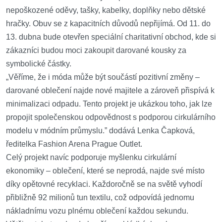
nepoškozené oděvy, tašky, kabelky, doplňky nebo dětské
hračky. Obuv se z kapacitních důvodů nepřijímá. Od 11. do
13. dubna bude otevřen speciální charitativní obchod, kde si
zákazníci budou moci zakoupit darované kousky za
symbolické částky.
„Věříme, že i móda může být součástí pozitivní změny –
darované oblečení najde nové majitele a zároveň přispívá k
minimalizaci odpadu. Tento projekt je ukázkou toho, jak lze
propojit společenskou odpovědnost s podporou cirkulárního
modelu v módním průmyslu.” dodává Lenka Čapková,
ředitelka Fashion Arena Prague Outlet.
Celý projekt navíc podporuje myšlenku cirkulární
ekonomiky – oblečení, které se neprodá, najde své místo
díky opětovné recyklaci. Každoročně se na světě vyhodí
přibližně 92 milionů tun textilu, což odpovídá jednomu
nákladnímu vozu plnému oblečení každou sekundu.