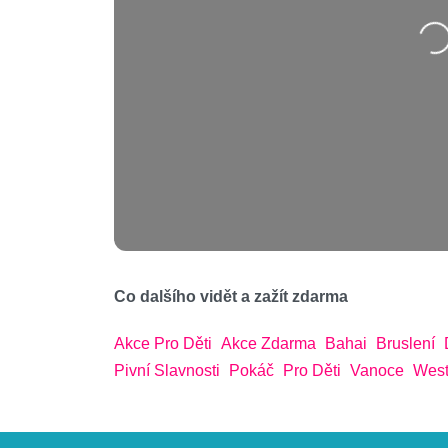
Na
Co dalšího vidět a zažít zdarma
Akce Pro Děti
Akce Zdarma
Bahai
Bruslení
Pivní Slavnosti
Pokáč
Pro Děti
Vanoce
West