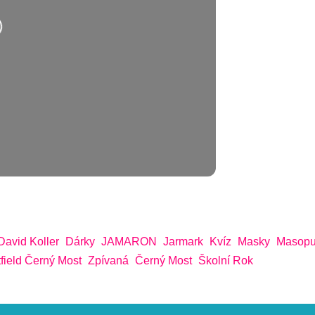
hrávání….
David Koller
Dárky
JAMARON
Jarmark
Kvíz
Masky
Masopu
field Černý Most
Zpívaná
Černý Most
Školní Rok