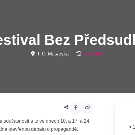
estival Bez Předsud
T. G. Masaryka
Proběhlé
a současnosti a to ve dnech 10. a 17. a 24.
1
ídne otevřenou debatu o propagandě,