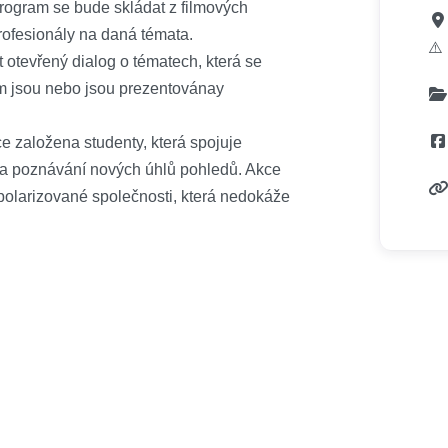
Program se bude skládat z filmových
rofesionály na daná témata.
⚠️
st otevřený dialog o tématech, která se
em jsou nebo jsou prezentovánay
e založena studenty, která spojuje
ti a poznávání nových úhlů pohledů. Akce
polarizované společnosti, která nedokáže