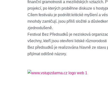
finanční gramotnosti a mezilidských vztazích. 
projekcí, po kterých proběhne diskuze s hostyp
Cílem festivalu je podnítit kritické myšlení a vé
mnohdy zamlčují, jsou příliš složité a důsledk
zjednodušeně.
Festival Bez Předsudků je nezisková organizac
všechny, kteří jsou otevřeni lidské různorodos
Bez předsudků je realizována hlavně ze stavu 
přijímat odlišné názory.