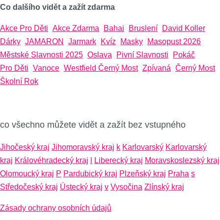
Co dalšího vidět a zažít zdarma
Akce Pro Děti
Akce Zdarma
Bahai
Bruslení
David Koller
Dárky
JAMARON
Jarmark
Kvíz
Masky
Masopust 2026
Městské Slavnosti 2025
Oslava
Pivní Slavnosti
Pokáč
Pro Děti
Vanoce
Westfield Černý Most
Zpívaná
Černý Most
Školní Rok
co všechno můžete vidět a zažít bez vstupného
Jihočeský kraj
Jihomoravský kraj
k
Karlovarský
Karlovarský
kraj
Královéhradecký kraj
l
Liberecký kraj
Moravskoslezský kraj
Olomoucký kraj
P
Pardubický kraj
Plzeňský kraj
Praha
s
Středočeský kraj
Ústecký kraj
v
Vysočina
Zlínský kraj
Zásady ochrany osobních údajů