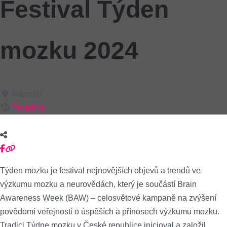
Festival Týden
mozku 2024
Národní
Proběhlé
Týden mozku je festival nejnovějších objevů a trendů ve
výzkumu mozku a neurovědách, který je součástí Brain
Awareness Week (BAW) – celosvětové kampaně na zvýšení
povědomí veřejnosti o úspěších a přínosech výzkumu mozku.
Tradici Týdne mozku v České republice inicioval a založil