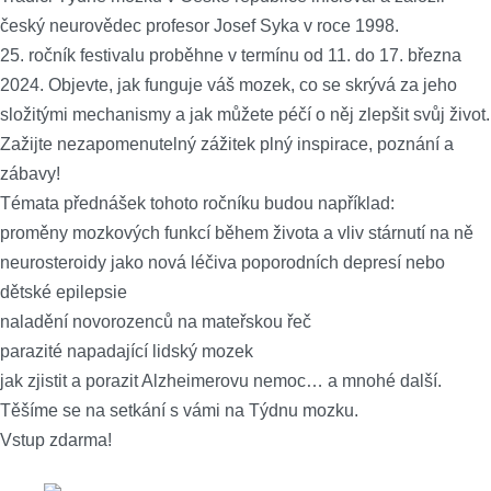
český neurovědec profesor Josef Syka v roce 1998.
25. ročník festivalu proběhne v termínu od 11. do 17. března
2024. Objevte, jak funguje váš mozek, co se skrývá za jeho
složitými mechanismy a jak můžete péčí o něj zlepšit svůj život.
Zažijte nezapomenutelný zážitek plný inspirace, poznání a
zábavy!
Témata přednášek tohoto ročníku budou například:
proměny mozkových funkcí během života a vliv stárnutí na ně
neurosteroidy jako nová léčiva poporodních depresí nebo
dětské epilepsie
naladění novorozenců na mateřskou řeč
parazité napadající lidský mozek
jak zjistit a porazit Alzheimerovu nemoc… a mnohé další.
Těšíme se na setkání s vámi na Týdnu mozku.
Vstup zdarma!