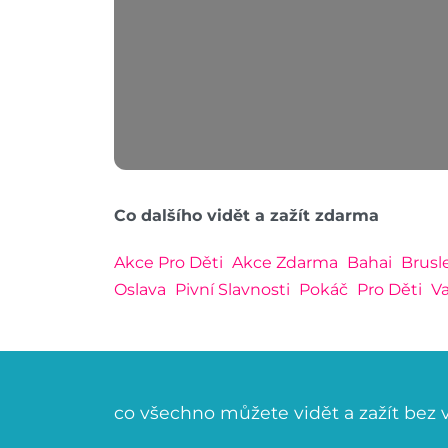
Co dalšího vidět a zažít zdarma
Akce Pro Děti
Akce Zdarma
Bahai
Brusl
Oslava
Pivní Slavnosti
Pokáč
Pro Děti
V
co všechno můžete vidět a zažít bez