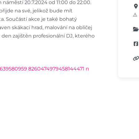
 náměstí 20.7.2024 od 11:00 do 22:00.
přijde na své, jelikož bude mít
⚠️
a. Součástí akce je také bohatý
ven skákací hrad, malování na obličej
 den zajištěn profesionální DJ, kterého