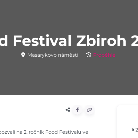
d Festival Zbiroh 
Masarykovo náměstí
Proběhlé
2
zvali na 2. ročník Food Festivalu ve