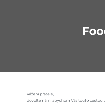
Foo
Vážení přátelé,
dovolte nám, abychom Vás touto cestou po