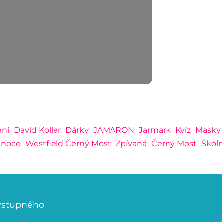
ení
David Koller
Dárky
JAMARON
Jarmark
Kvíz
Masky
anoce
Westfield Černý Most
Zpívaná
Černý Most
Škol
 vstupného