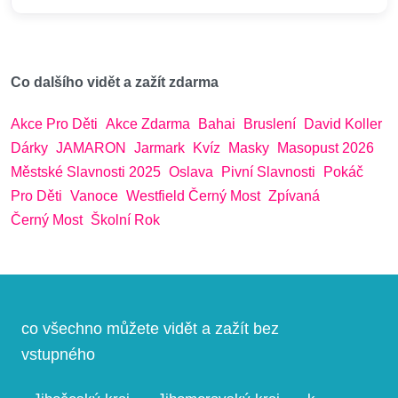
Co dalšího vidět a zažít zdarma
Akce Pro Děti
Akce Zdarma
Bahai
Bruslení
David Koller
Dárky
JAMARON
Jarmark
Kvíz
Masky
Masopust 2026
Městské Slavnosti 2025
Oslava
Pivní Slavnosti
Pokáč
Pro Děti
Vanoce
Westfield Černý Most
Zpívaná
Černý Most
Školní Rok
co všechno můžete vidět a zažít bez
vstupného