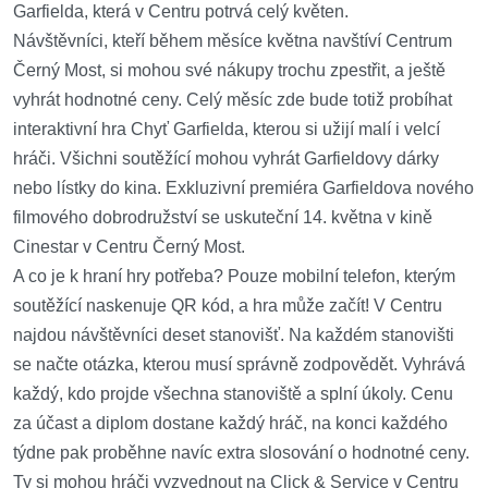
Garfielda, která v Centru potrvá celý květen.
Návštěvníci, kteří během měsíce května navštíví Centrum
Černý Most, si mohou své nákupy trochu zpestřit, a ještě
vyhrát hodnotné ceny. Celý měsíc zde bude totiž probíhat
interaktivní hra Chyť Garfielda, kterou si užijí malí i velcí
hráči. Všichni soutěžící mohou vyhrát Garfieldovy dárky
nebo lístky do kina. Exkluzivní premiéra Garfieldova nového
filmového dobrodružství se uskuteční 14. května v kině
Cinestar v Centru Černý Most.
A co je k hraní hry potřeba? Pouze mobilní telefon, kterým
soutěžící naskenuje QR kód, a hra může začít! V Centru
najdou návštěvníci deset stanovišť. Na každém stanovišti
se načte otázka, kterou musí správně zodpovědět. Vyhrává
každý, kdo projde všechna stanoviště a splní úkoly. Cenu
za účast a diplom dostane každý hráč, na konci každého
týdne pak proběhne navíc extra slosování o hodnotné ceny.
Ty si mohou hráči vyzvednout na Click & Service v Centru