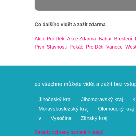
Co dalšího vidět a zažít zdarma
Akce Pro Děti
Akce Zdarma
Bahai
Bruslení
Pivní Slavnosti
Pokáč
Pro Děti
Vanoce
West
co všechno můžete vidět a zažít bez vst
Jihočeský kraj
Jihomoravský kraj
k
Moravskoslezský kraj
Olomoucký kraj
v
Vysočina
Zlínský kraj
Zásady ochrany osobních údajů