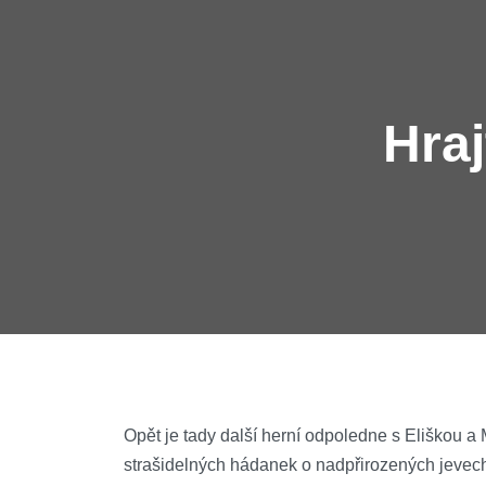
Hraj
Opět je tady další herní odpoledne s Eliškou a
strašidelných hádanek o nadpřirozených jevech