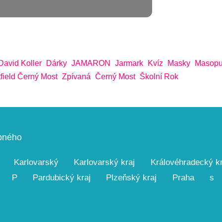
David Koller
Dárky
JAMARON
Jarmark
Kvíz
Masky
Masopu
field Černý Most
Zpívaná
Černý Most
Školní Rok
upného
Karlovarský
Karlovarský kraj
Královéhradecký kr
P
Pardubický kraj
Plzeňský kraj
Praha
s