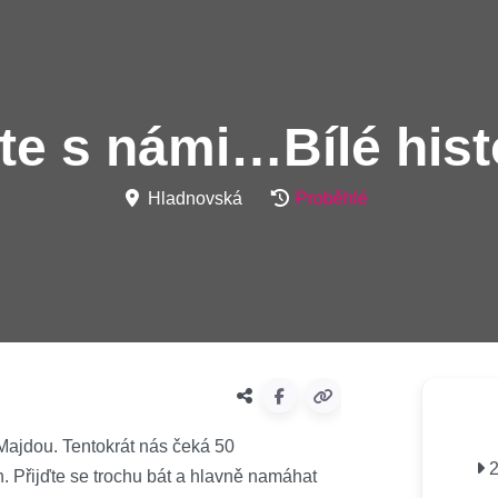
te s námi…Bílé his
Hladnovská
Proběhlé
 Majdou. Tentokrát nás čeká 50
2
. Přijďte se trochu bát a hlavně namáhat