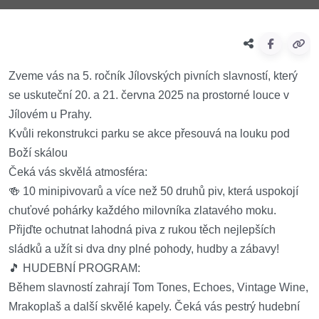
Zveme vás na 5. ročník Jílovských pivních slavností, který
se uskuteční 20. a 21. června 2025 na prostorné louce v
Jílovém u Prahy.
Kvůli rekonstrukci parku se akce přesouvá na louku pod
Boží skálou
Čeká vás skvělá atmosféra:
🍻 10 minipivovarů a více než 50 druhů piv, která uspokojí
chuťové pohárky každého milovníka zlatavého moku.
Přijďte ochutnat lahodná piva z rukou těch nejlepších
sládků a užít si dva dny plné pohody, hudby a zábavy!
🎵 HUDEBNÍ PROGRAM:
Během slavností zahrají Tom Tones, Echoes, Vintage Wine,
Mrakoplaš a další skvělé kapely. Čeká vás pestrý hudební