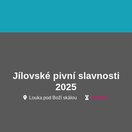
Jílovské pivní slavnosti
2025
Louka pod Boží skálou
Aktuální