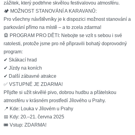
zážitek, který podtrhne skvělou festivalovou atmosféru.
🏕 MOŽNOST STANOVÁNÍ A KARAVANŮ:
Pro všechny návštěvníky je k dispozici možnost stanování a
parkování přímo na místě – a to zcela zdarma!
🎡 PROGRAM PRO DĚTI: Nebojte se vzít s sebou i své
ratolesti, protože jsme pro ně připravili bohatý doprovodný
program:
✔ Skákací hrad
✔ Jízdy na koních
✔ Další zábavné atrakce
✅ VSTUPNÉ JE ZDARMA!
Přijďte si užít skvělé pivo, dobrou hudbu a přátelskou
atmosféru v krásném prostředí Jílového u Prahy.
📍 Kde: Louka v Jílovém u Prahy
📅 Kdy: 20.–21. června 2025
🎟 Vstup: ZDARMA!