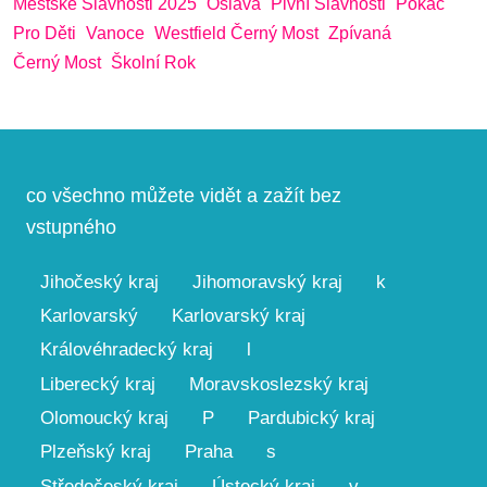
Městské Slavnosti 2025
Oslava
Pivní Slavnosti
Pokáč
Pro Děti
Vanoce
Westfield Černý Most
Zpívaná
Černý Most
Školní Rok
co všechno můžete vidět a zažít bez
vstupného
Jihočeský kraj
Jihomoravský kraj
k
Karlovarský
Karlovarský kraj
Královéhradecký kraj
l
Liberecký kraj
Moravskoslezský kraj
Olomoucký kraj
P
Pardubický kraj
Plzeňský kraj
Praha
s
Středočeský kraj
Ústecký kraj
v