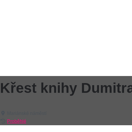
Křest knihy Dumitr
Mariánské náměstí
Proběhlé