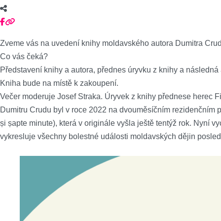
Zveme vás na uvedení knihy moldavského autora Dumitra Crudu 
Co vás čeká?
Představení knihy a autora, přednes úryvku z knihy a následná
Kniha bude na místě k zakoupení.
Večer moderuje Josef Straka. Úryvek z knihy přednese herec Fil
Dumitru Crudu byl v roce 2022 na dvouměsíčním rezidenčním po
și șapte minute), která v originále vyšla ještě tentýž rok. Nyní
vykresluje všechny bolestné události moldavských dějin posled