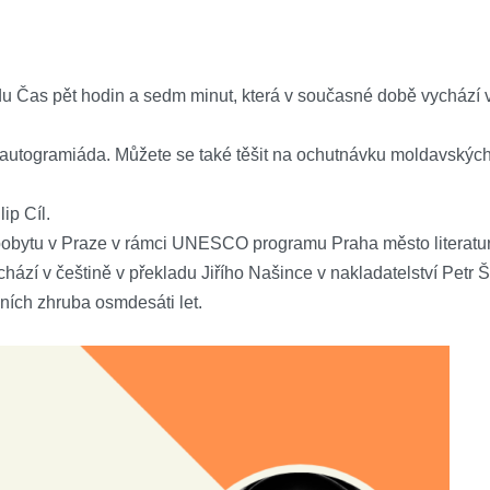
Čas pět hodin a sedm minut, která v současné době vychází v 
 autogramiáda. Můžete se také těšit na ochutnávku moldavských
ip Cíl.
bytu v Praze v rámci UNESCO programu Praha město literatury.
 vychází v češtině v překladu Jiřího Našince v nakladatelství Pet
ních zhruba osmdesáti let.