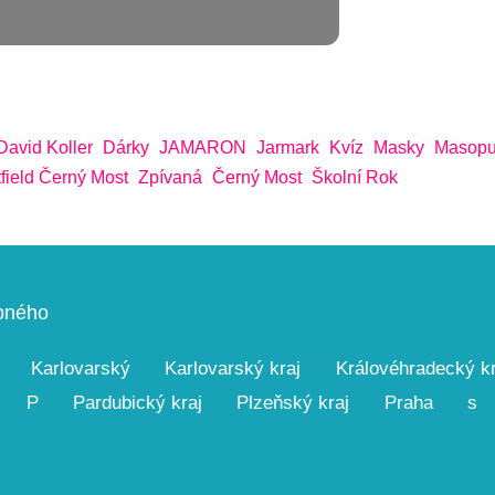
David Koller
Dárky
JAMARON
Jarmark
Kvíz
Masky
Masopu
field Černý Most
Zpívaná
Černý Most
Školní Rok
upného
Karlovarský
Karlovarský kraj
Královéhradecký kr
P
Pardubický kraj
Plzeňský kraj
Praha
s