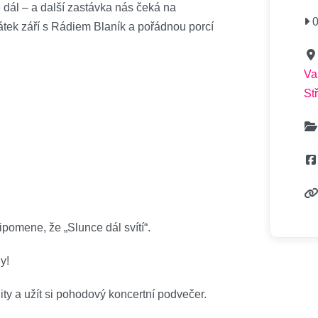
 dál – a další zastávka nás čeká na
0
átek září s Rádiem Blaník a pořádnou porcí
Va
St
pomene, že „Slunce dál svítí“.
y!
hity a užít si pohodový koncertní podvečer.