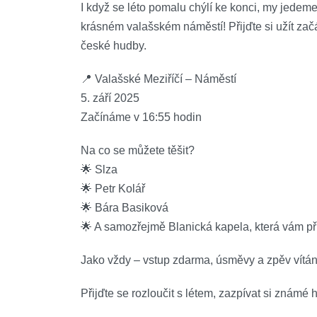
I když se léto pomalu chýlí ke konci, my jedeme
krásném valašském náměstí! Přijďte si užít zač
české hudby.
📍 Valašské Meziříčí – Náměstí
5. září 2025
Začínáme v 16:55 hodin
Na co se můžete těšit?
🌟 Slza
🌟 Petr Kolář
🌟 Bára Basiková
🌟 A samozřejmě Blanická kapela, která vám při
Jako vždy – vstup zdarma, úsměvy a zpěv vítán
Přijďte se rozloučit s létem, zazpívat si známé 