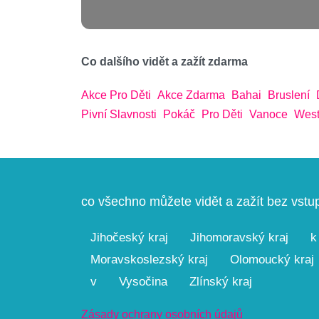
Co dalšího vidět a zažít zdarma
Akce Pro Děti
Akce Zdarma
Bahai
Bruslení
Pivní Slavnosti
Pokáč
Pro Děti
Vanoce
West
co všechno můžete vidět a zažít bez vst
Jihočeský kraj
Jihomoravský kraj
k
Moravskoslezský kraj
Olomoucký kraj
v
Vysočina
Zlínský kraj
Zásady ochrany osobních údajů