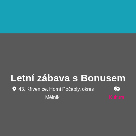
Letní zábava s Bonusem
43, Křivenice, Horní Počaply, okres
Mělník
Kultura