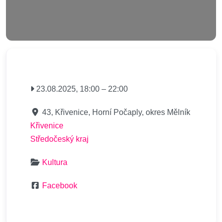
23.08.2025, 18:00
–
22:00
43, Křivenice, Horní Počaply, okres Mělník
Křivenice
Středočeský kraj
Kultura
Facebook