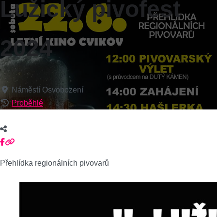
Lužický pivofest
2024
Náměstí Osvobození
Proběhlé
Přehlídka regionálních pivovarů