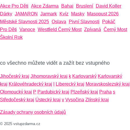
Akce Pro Děti
Akce Zdarma
Bahai
Bruslení
David Koller
Dárky
JAMARON
Jarmark
Kvíz
Masky
Masopust 2026
Městské Slavnosti 2025
Oslava
Pivní Slavnosti
Pokáč
Pro Děti
Vanoce
Westfield Černý Most
Zpívaná
Černý Most
Školní Rok
co všechno můžete vidět a zažít bez vstupného
Jihočeský kraj
Jihomoravský kraj
k
Karlovarský
Karlovarský
kraj
Královéhradecký kraj
l
Liberecký kraj
Moravskoslezský kraj
Olomoucký kraj
P
Pardubický kraj
Plzeňský kraj
Praha
s
Středočeský kraj
Ústecký kraj
v
Vysočina
Zlínský kraj
Zásady ochrany osobních údajů
© 2025 vstupzdarma.cz