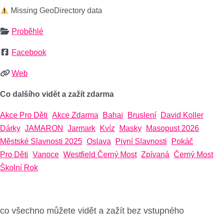
Missing GeoDirectory data
Proběhlé
Facebook
Web
Co dalšího vidět a zažít zdarma
Akce Pro Děti
Akce Zdarma
Bahai
Bruslení
David Koller
Dárky
JAMARON
Jarmark
Kvíz
Masky
Masopust 2026
Městské Slavnosti 2025
Oslava
Pivní Slavnosti
Pokáč
Pro Děti
Vanoce
Westfield Černý Most
Zpívaná
Černý Most
Školní Rok
co všechno můžete vidět a zažít bez vstupného