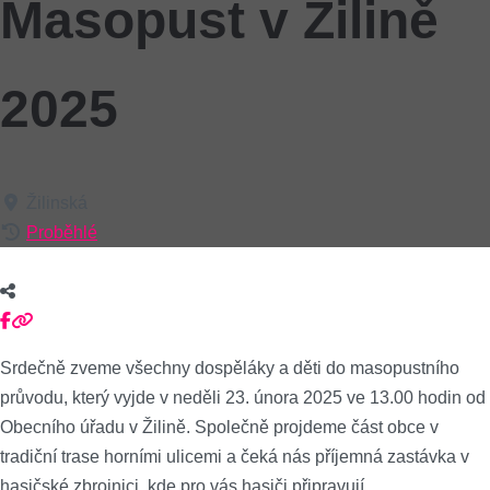
Masopust v Žilině
2025
Žilinská
Proběhlé
Srdečně zveme všechny dospěláky a děti do masopustního
průvodu, který vyjde v neděli 23. února 2025 ve 13.00 hodin od
Obecního úřadu v Žilině. Společně projdeme část obce v
tradiční trase horními ulicemi a čeká nás příjemná zastávka v
hasičské zbrojnici, kde pro vás hasiči připravují