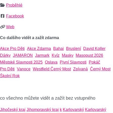
Proběhlé
Facebook
Web
Co dalšího vidět a zažít zdarma
Akce Pro Děti
Akce Zdarma
Bahai
Bruslení
David Koller
Dárky
JAMARON
Jarmark
Kvíz
Masky
Masopust 2026
Městské Slavnosti 2025
Oslava
Pivní Slavnosti
Pokáč
Pro Děti
Vanoce
Westfield Černý Most
Zpívaná
Černý Most
Školní Rok
co všechno můžete vidět a zažít bez vstupného
Jihočeský kraj
Jihomoravský kraj
k
Karlovarský
Karlovarský