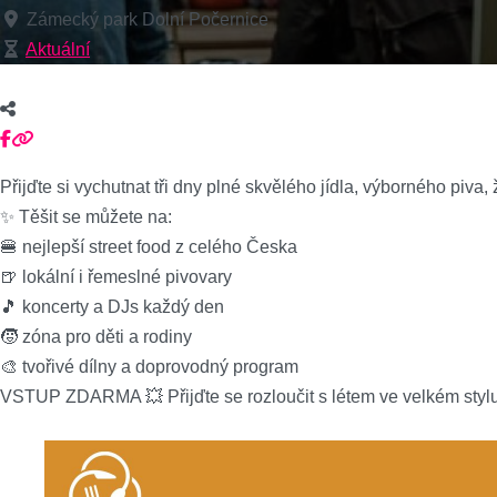
Zámecký park Dolní Počernice
Aktuální
Přijďte si vychutnat tři dny plné skvělého jídla, výborného piva
✨ Těšit se můžete na:
🍔 nejlepší street food z celého Česka
🍺 lokální i řemeslné pivovary
🎵 koncerty a DJs každý den
🧒 zóna pro děti a rodiny
🎨 tvořivé dílny a doprovodný program
VSTUP ZDARMA 💥 Přijďte se rozloučit s létem ve velkém stylu