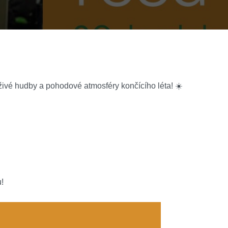
, živé hudby a pohodové atmosféry končícího léta! ☀️
!