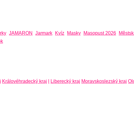
rky
JAMARON
Jarmark
Kvíz
Masky
Masopust 2026
Městsk
ok
j
Královéhradecký kraj
l
Liberecký kraj
Moravskoslezský kraj
Ol