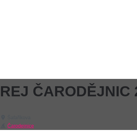
REJ ČARODĚJNIC 2
Šafaříkova
Čarodejnice