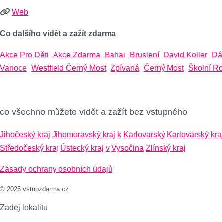
Web
Co dalšího vidět a zažít zdarma
Akce Pro Děti
Akce Zdarma
Bahai
Bruslení
David Koller
Dá
Vanoce
Westfield Černý Most
Zpívaná
Černý Most
Školní R
co všechno můžete vidět a zažít bez vstupného
Jihočeský kraj
Jihomoravský kraj
k
Karlovarský
Karlovarský kra
Středočeský kraj
Ústecký kraj
v
Vysočina
Zlínský kraj
Zásady ochrany osobních údajů
© 2025 vstupzdarma.cz
Zadej lokalitu