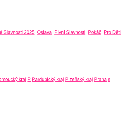
é Slavnosti 2025
Oslava
Pivní Slavnosti
Pokáč
Pro Děti
omoucký kraj
P
Pardubický kraj
Plzeňský kraj
Praha
s