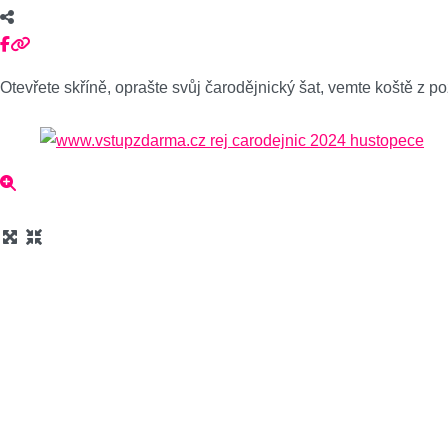
Otevřete skříně, oprašte svůj čarodějnický šat, vemte koště z p