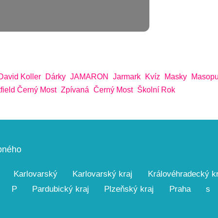
David Koller
Dárky
JAMARON
Jarmark
Kvíz
Masky
Masopu
field Černý Most
Zpívaná
Černý Most
Školní Rok
upného
Karlovarský
Karlovarský kraj
Královéhradecký kr
P
Pardubický kraj
Plzeňský kraj
Praha
s