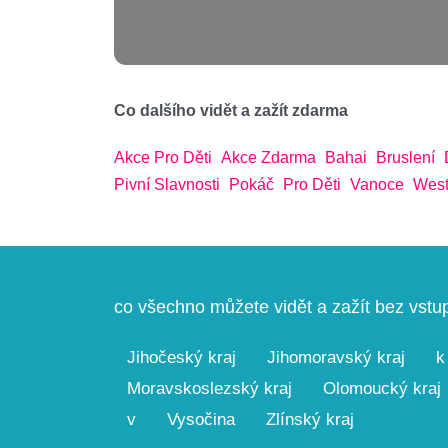
Co dalšího vidět a zažít zdarma
Akce Pro Děti
Akce Zdarma
Bahai
Bruslení
Pivní Slavnosti
Pokáč
Pro Děti
Vanoce
West
co všechno můžete vidět a zažít bez vst
Jihočeský kraj
Jihomoravský kraj
k
Moravskoslezský kraj
Olomoucký kraj
v
Vysočina
Zlínský kraj