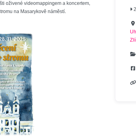
išti oživené videomappingem a koncertem,
2
stromu na Masarykově náměstí.
Uh
Zl