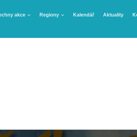
echny akce
Regiony
Kalendář
Aktuality
K