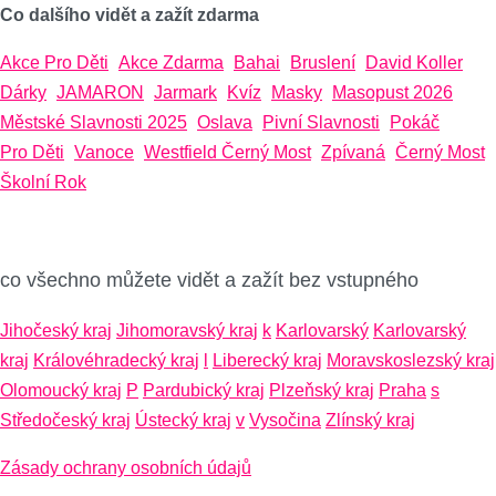
Co dalšího vidět a zažít zdarma
Akce Pro Děti
Akce Zdarma
Bahai
Bruslení
David Koller
Dárky
JAMARON
Jarmark
Kvíz
Masky
Masopust 2026
Městské Slavnosti 2025
Oslava
Pivní Slavnosti
Pokáč
Pro Děti
Vanoce
Westfield Černý Most
Zpívaná
Černý Most
Školní Rok
co všechno můžete vidět a zažít bez vstupného
Jihočeský kraj
Jihomoravský kraj
k
Karlovarský
Karlovarský
kraj
Královéhradecký kraj
l
Liberecký kraj
Moravskoslezský kraj
Olomoucký kraj
P
Pardubický kraj
Plzeňský kraj
Praha
s
Středočeský kraj
Ústecký kraj
v
Vysočina
Zlínský kraj
Zásady ochrany osobních údajů