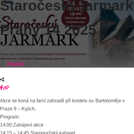
Staročeský jarmark
Prahy 14 2025
Prelátská Kyje
Aktuální
Akce se koná na farní zahradě při kostelu sv. Bartoloměje v
Praze 9 – Kyjích.
Program:
14:00 Zahájení akce
14:15 – 14:45 Staropražský kabaret