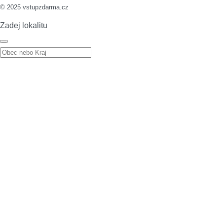
© 2025 vstupzdarma.cz
Zadej lokalitu
Zadej lokalitu