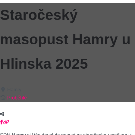
Staročeský
masopust Hamry u
Hlinska 2025
Hamry
Proběhlé