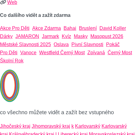
Web
Co dalšího vidět a zažít zdarma
Akce Pro Děti
Akce Zdarma
Bahai
Bruslení
David Koller
Dárky
JAMARON
Jarmark
Kvíz
Masky
Masopust 2026
Městské Slavnosti 2025
Oslava
Pivní Slavnosti
Pokáč
Pro Děti
Vanoce
Westfield Černý Most
Zpívaná
Černý Most
Školní Rok
co všechno můžete vidět a zažít bez vstupného
Jihočeský kraj
Jihomoravský kraj
k
Karlovarský
Karlovarský
kraj
Královéhradecký kraj
l
Liberecký kraj
Moravskoslezský kraj