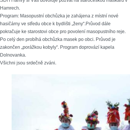
SDH Hamry si Vás dovoluje pozvat na staročeskou maškaru v
Hamrech.
Program: Masopustní obchůzka je zahájena z místní nové
hasičárny ve středu obce k bydlišti „ženy“.Průvod dále
pokračuje ke starostovi obce pro povolení masopustního reje.
Po celý den probíhá obchůzka masek po obci. Průvod je
zakončen „porážkou kobyly“. Program doprovází kapela
Dolnovanka.
Všichni jsou srdečně zváni.