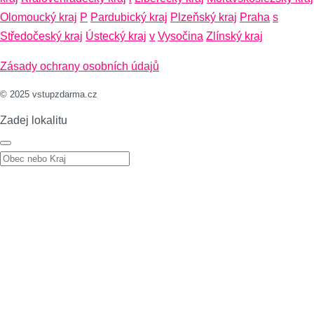
Olomoucký kraj
P
Pardubický kraj
Plzeňský kraj
Praha
s
Středočeský kraj
Ústecký kraj
v
Vysočina
Zlínský kraj
Zásady ochrany osobních údajů
© 2025 vstupzdarma.cz
Zadej lokalitu
Zadej lokalitu