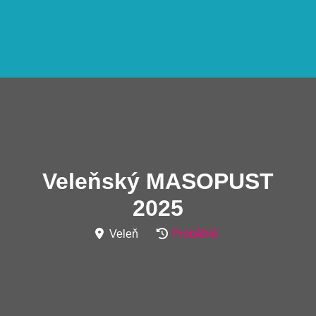
Veleňský MASOPUST
2025
Veleň
Proběhlé