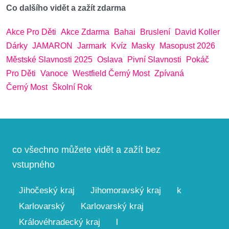
Co dalšího vidět a zažít zdarma
Akce Pro Děti
Akce Zdarma
Bahai
Bruslení
David Koller
Dárky
JAMARON
Jarmark
Kvíz
Masky
Masopust 2026
Městské Slavnosti 2025
Oslava
Pivní Slavnosti
Pokáč
Pro Děti
Vanoce
Westfield Černý Most
Zpívaná
Černý Most
Školní Rok
co všechno můžete vidět a zažít bez
vstupného
Jihočeský kraj
Jihomoravský kraj
k
Karlovarský
Karlovarský kraj
Královéhradecký kraj
l