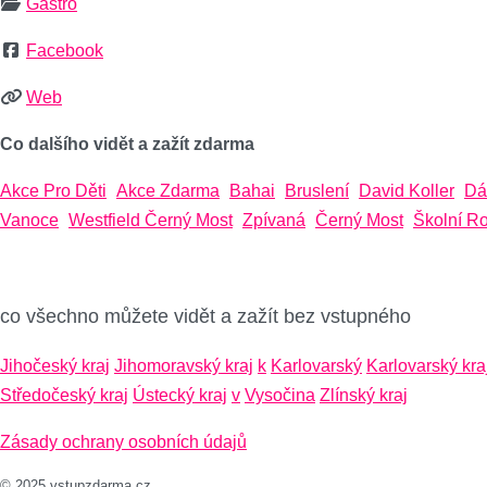
Gastro
Facebook
Web
Co dalšího vidět a zažít zdarma
Akce Pro Děti
Akce Zdarma
Bahai
Bruslení
David Koller
Dá
Vanoce
Westfield Černý Most
Zpívaná
Černý Most
Školní R
co všechno můžete vidět a zažít bez vstupného
Jihočeský kraj
Jihomoravský kraj
k
Karlovarský
Karlovarský kra
Středočeský kraj
Ústecký kraj
v
Vysočina
Zlínský kraj
Zásady ochrany osobních údajů
© 2025 vstupzdarma.cz