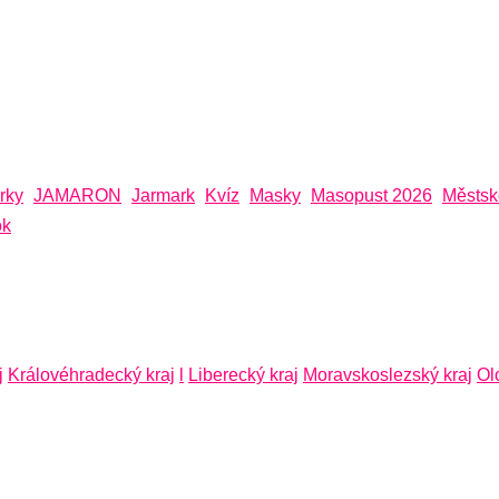
rky
JAMARON
Jarmark
Kvíz
Masky
Masopust 2026
Městsk
ok
j
Královéhradecký kraj
l
Liberecký kraj
Moravskoslezský kraj
Ol