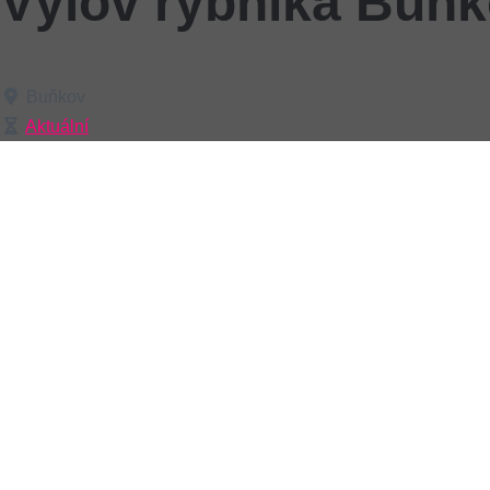
Výlov rybníka Buňk
Buňkov
Aktuální