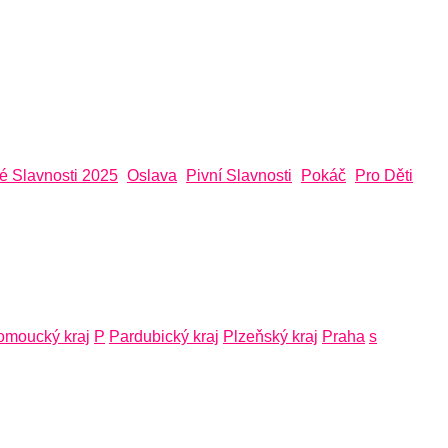
é Slavnosti 2025
Oslava
Pivní Slavnosti
Pokáč
Pro Děti
omoucký kraj
P
Pardubický kraj
Plzeňský kraj
Praha
s