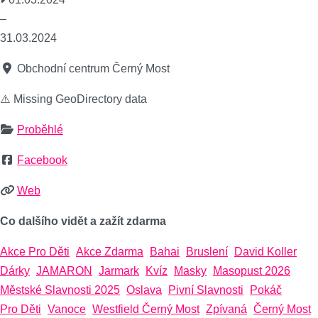
–
31.03.2024
Obchodní centrum Černý Most
⚠️ Missing GeoDirectory data
Proběhlé
Facebook
Web
Co dalšího vidět a zažít zdarma
Akce Pro Děti
Akce Zdarma
Bahai
Bruslení
David Koller
Dárky
JAMARON
Jarmark
Kvíz
Masky
Masopust 2026
Městské Slavnosti 2025
Oslava
Pivní Slavnosti
Pokáč
Pro Děti
Vanoce
Westfield Černý Most
Zpívaná
Černý Most