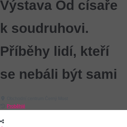
Výstava Od císaře
k soudruhovi.
Příběhy lidí, kteří
se nebáli být sami
Obchodní centrum Černý Most
Proběhlé