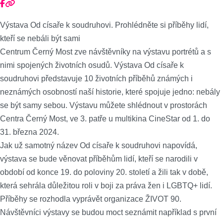
Výstava Od císaře k soudruhovi. Prohlédněte si příběhy lidí,
kteří se nebáli být sami
Centrum Černý Most zve návštěvníky na výstavu portrétů a s
nimi spojených životních osudů. Výstava Od císaře k
soudruhovi představuje 10 životních příběhů známých i
neznámých osobností naší historie, které spojuje jedno: nebály
se být samy sebou. Výstavu můžete shlédnout v prostorách
Centra Černý Most, ve 3. patře u multikina CineStar od 1. do
31. března 2024.
Jak už samotný název Od císaře k soudruhovi napovídá,
výstava se bude věnovat příběhům lidí, kteří se narodili v
období od konce 19. do poloviny 20. století a žili tak v době,
která sehrála důležitou roli v boji za práva žen i LGBTQ+ lidí.
Příběhy se rozhodla vyprávět organizace ŽIVOT 90.
Návštěvníci výstavy se budou moct seznámit například s první