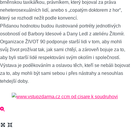
brněnskou taxikářkou, právníkem, který bojoval za práva
neheterosexuálních lidí, anebo s „copatým doktorem z hor“,
který se rozhodl nežít podle konvencí.
Přidanou hodnotou budou ilustrované portréty jednotlivých
osobností od Barbory Idesové a Dany Ledl z ateliéru Žitomír.
Organizace ŽIVOT 90 podporuje starší lidi v tom, aby mohli
svůj život prožívat tak, jak sami chtějí, a zároveň bojuje za to,
aby byli starší lidé respektováni svým okolím i společností.
Výstava je poděkováním a oslavou těch, kteří se nebáli bojovat
za to, aby mohli být sami sebou i přes nástrahy a nesouhlas
tehdejší doby.