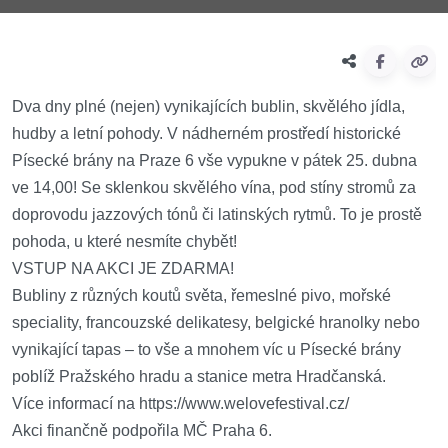
Dva dny plné (nejen) vynikajících bublin, skvělého jídla,
hudby a letní pohody. V nádherném prostředí historické
Písecké brány na Praze 6 vše vypukne v pátek 25. dubna
ve 14,00! Se sklenkou skvělého vína, pod stíny stromů za
doprovodu jazzových tónů či latinských rytmů. To je prostě
pohoda, u které nesmíte chybět!
VSTUP NA AKCI JE ZDARMA!
Bubliny z různých koutů světa, řemeslné pivo, mořské
speciality, francouzské delikatesy, belgické hranolky nebo
vynikající tapas – to vše a mnohem víc u Písecké brány
poblíž Pražského hradu a stanice metra Hradčanská.
Více informací na https://www.welovefestival.cz/
Akci finančně podpořila MČ Praha 6.