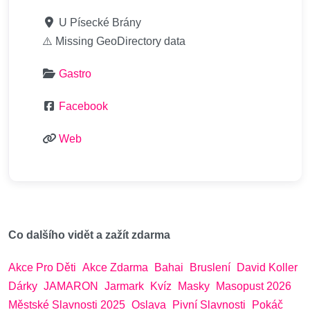
U Písecké Brány
⚠️ Missing GeoDirectory data
Gastro
Facebook
Web
Co dalšího vidět a zažít zdarma
Akce Pro Děti
Akce Zdarma
Bahai
Bruslení
David Koller
Dárky
JAMARON
Jarmark
Kvíz
Masky
Masopust 2026
Městské Slavnosti 2025
Oslava
Pivní Slavnosti
Pokáč