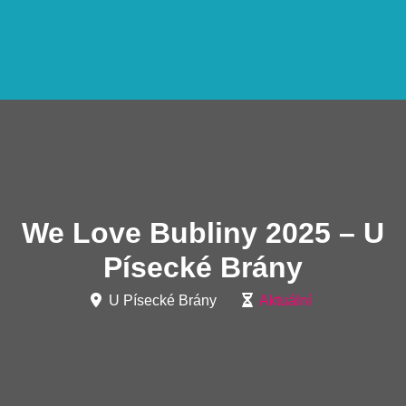
We Love Bubliny 2025 – U
Písecké Brány
U Písecké Brány
Aktuální