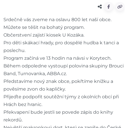
Srdečně vás zveme na oslavu 800 let naší obce.
Můžete se těšit na bohatý program.
Občerstvení zajistí kiosek U Kozáka.
Pro děti skákací hrady, pro dospělé hudba k tanci a
poslechu.
Program začíná ve 13 hodin na návsi v Korytech.
Během odpoledne vystoupí polovina skupiny Brouci
Band, Turnovanka, ABBA.cz.
Představíme nový znak obce, pokřtíme knížku a
pověsíme zvon do kapličky.
Přijeďte podpořit soutěžní týmy z okolních obcí při
Hrách bez hranic.
Překvapení bude jestli se povede zápis do knihy
rekordů.
Největší makronkový dort, který se zapíše do České