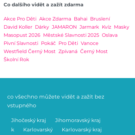
Co dalšího vidět a zažít zdarma
Akce Pro Děti
Akce Zdarma
Bahai
Bruslení
David Koller
Dárky
JAMARON
Jarmark
Kvíz
Masky
Masopust 2026
Městské Slavnosti 2025
Oslava
Pivní Slavnosti
Pokáč
Pro Děti
Vanoce
Westfield Černý Most
Zpívaná
Černý Most
Školní Rok
co všechno můžete vidět a zažít bez
vstupného
Jihočeský kraj
Jihomoravský kraj
k
Karlovarský
Karlovarský kraj