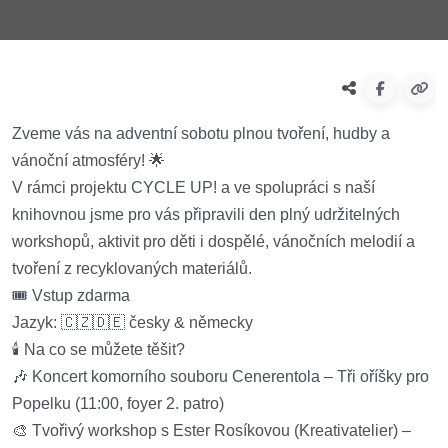
Zveme vás na adventní sobotu plnou tvoření, hudby a
vánoční atmosféry! 🌟
V rámci projektu CYCLE UP! a ve spolupráci s naší
knihovnou jsme pro vás připravili den plný udržitelných
workshopů, aktivit pro děti i dospělé, vánočních melodií a
tvoření z recyklovaných materiálů.
🎟️ Vstup zdarma
Jazyk: 🇨🇿🇩🇪 česky & německy
🕯️ Na co se můžete těšit?
🎶 Koncert komorního souboru Cenerentola – Tři oříšky pro
Popelku (11:00, foyer 2. patro)
🎨 Tvořivý workshop s Ester Rosíkovou (Kreativatelier) –