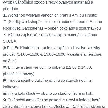
výroba vánočních ozdob z recyklovaných materiálů a
přírodnin
🧵 Workshop vyšívání vánočních přání s Amilou Hrustic
🍫 „Sladký workshop“ s mexickou autorkou Laurou Elenou
Rodriguez Garcidueñas – příběh čokolády s ochutnávkou
📓 Výroba zápisníků z recyklovaných materiálů s dílnou
SKOBA
🎬 FilmEd Kinderklub – animovaný film a kreativní aktivity
pro děti (14:00–15:00 & 15:00–16:00, v češtině a němčině,
od 3 let)
📚 Bilingvní čtení vánočního příběhu (12:00 & 14:00,
předsálí knihovny)
📰 Tisk vánočního balicího papíru ze starých novin z
knihovny
🎡 Hry a kolo štěstí vyrobené ze starého jízdního kola
🍪 O vánoční atmosféru se postará cukroví a koledy, které
živě zahraje a zazpívá Lenka Vlčeková. Další občerstvení si