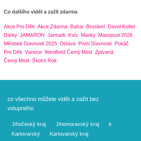
Co dalšího vidět a zažít zdarma
Akce Pro Děti
Akce Zdarma
Bahai
Bruslení
David Koller
Dárky
JAMARON
Jarmark
Kvíz
Masky
Masopust 2026
Městské Slavnosti 2025
Oslava
Pivní Slavnosti
Pokáč
Pro Děti
Vanoce
Westfield Černý Most
Zpívaná
Černý Most
Školní Rok
co všechno můžete vidět a zažít bez
vstupného
Jihočeský kraj
Jihomoravský kraj
k
Karlovarský
Karlovarský kraj