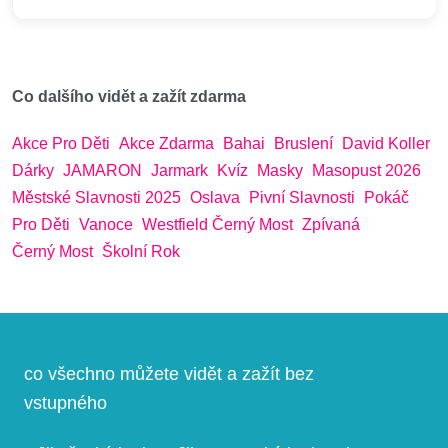
Co dalšího vidět a zažít zdarma
Akce Pro Děti
Akce Zdarma
Bahai
Bruslení
David Koller
Dárky
JAMARON
Jarmark
Kvíz
Masky
Masopust 2026
Městské Slavnosti 2025
Oslava
Pivní Slavnosti
Pokáč
Pro Děti
Vanoce
Westfield Černý Most
Zpívaná
Černý Most
Školní Rok
co všechno můžete vidět a zažít bez
vstupného